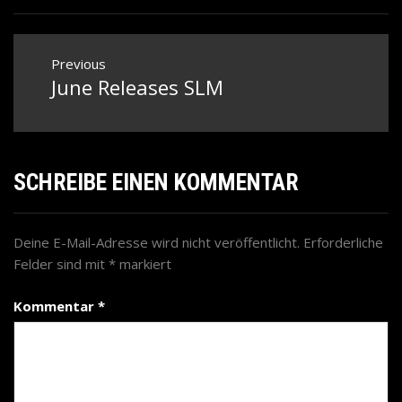
Beitragsnavigation
Previous
June Releases SLM
Previous
post:
SCHREIBE EINEN KOMMENTAR
Deine E-Mail-Adresse wird nicht veröffentlicht.
Erforderliche
Felder sind mit
*
markiert
Kommentar
*