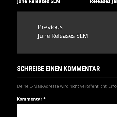
June Releases SLM
Releases Ja
Beitragsnavigation
Previous
June Releases SLM
Previous
post:
SCHREIBE EINEN KOMMENTAR
Deine E-Mail-Adresse wird nicht veröffentlicht.
Erfo
Kommentar
*