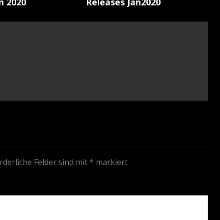
n 2020
Releases Jan2020
rderliche Felder sind mit
*
markiert