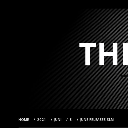
Skip
to
content
TH
HOME
2021
JUNI
8
JUNE RELEASES SLM
LU