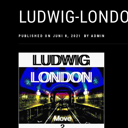
LUDWIG-LOND
PUBLISHED ON
JUNI 8, 2021
BY
ADMIN