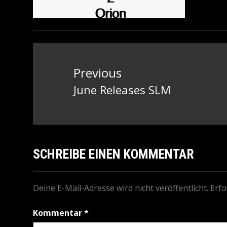
Beitragsnavigation
Previous
June Releases SLM
Previous
post:
SCHREIBE EINEN KOMMENTAR
Deine E-Mail-Adresse wird nicht veröffentlicht.
Erfo
Kommentar
*