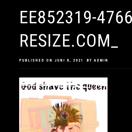
EE852319-4766
RESIZE.COM_
PUBLISHED ON
JUNI 8, 2021
BY
ADMIN