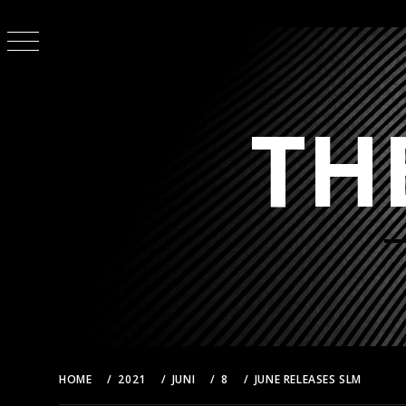
Skip
to
content
TH
HOME
2021
JUNI
8
JUNE RELEASES SLM
EE