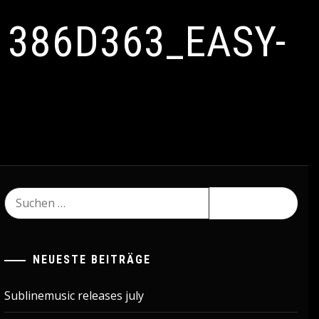
1386D363_EASY-
Suchen
nach:
NEUESTE BEITRÄGE
Sublinemusic releases july