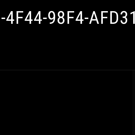
-4F44-98F4-AFD3