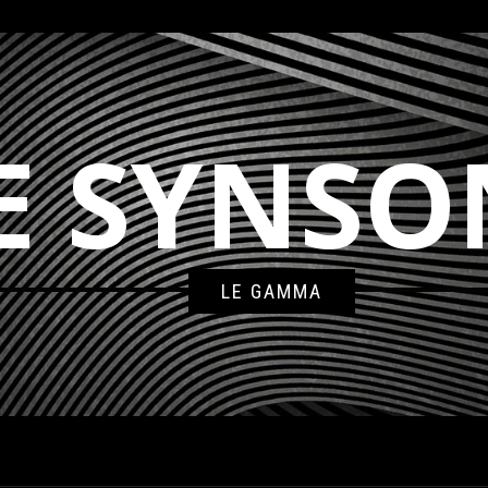
E SYNSO
LE GAMMA
852319-4766-4F44-98F4-AFD31386D363_EASY-RESIZE.COM_