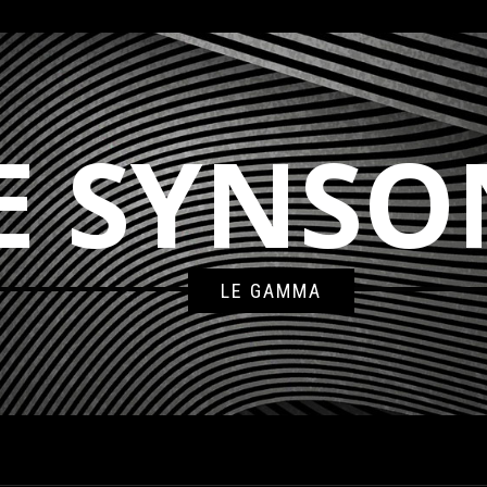
E SYNSO
LE GAMMA
5A6CE7-3039-464E-86B9-8F5977D306B5_EASY-RESIZE.COM_