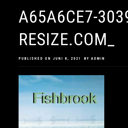
A65A6CE7-303
RESIZE.COM_
PUBLISHED ON
JUNI 8, 2021
BY
ADMIN