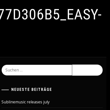
77D306B5_EASY-
Suchen
nach:
NEUESTE BEITRÄGE
Sublinemusic releases july