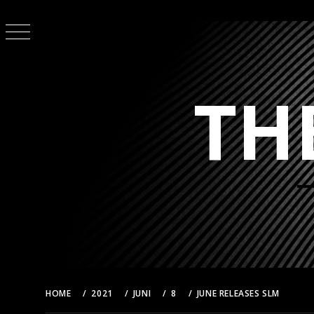
Skip
to
content
TH
HOME
2021
JUNI
8
JUNE RELEASES SLM
A6