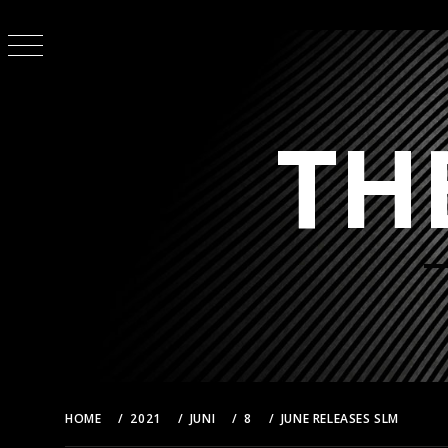
Skip
to
content
TH
HOME
2021
JUNI
8
JUNE RELEASES SLM
0F