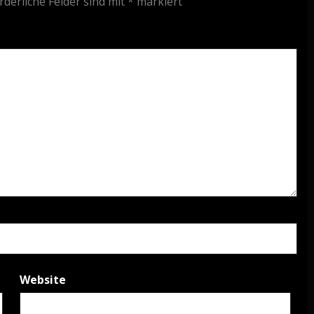
rderliche Felder sind mit
*
markiert
Website