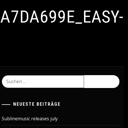
5A7DA699E_EASY-
Suchen
nach:
NEUESTE BEITRÄGE
Sublinemusic releases july