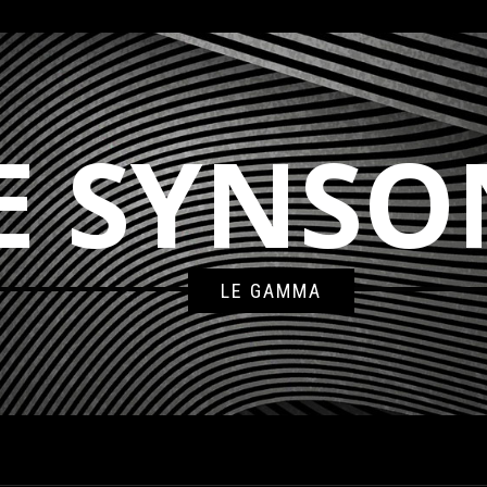
E SYNSO
LE GAMMA
23BD17-682C-4C94-A5B9-A875A7DA699E_EASY-RESIZE.COM_