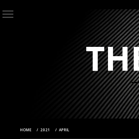
Skip
to
content
TH
HOME
2021
APRIL
18